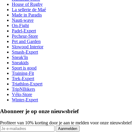
House of Rugby
La sellerie de Maé
Made in Paradis
Nauti-wave
On-Fight
Padel-Expert
Pecheur-Store
Pet and Garden
Slowood Interior
Smash-Expert
Sneak'In
Sneakids
Sport is good
Training-Fit
Trek-Expert
Triathlon-Expert
TripNBikers
Vélo-Store
Winter-Expert
Abonneer je op onze nieuwsbrief
Profiteer van 10% korting door je aan te melden voor onze nieuwsbrief
Aanmelden