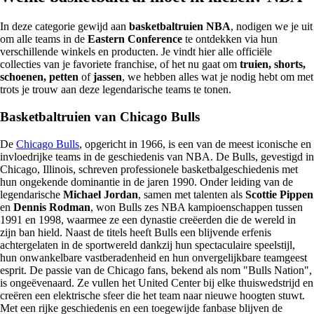
In deze categorie gewijd aan
basketbaltruien NBA
, nodigen we je uit
om alle teams in de
Eastern Conference
te ontdekken via hun
verschillende winkels en producten. Je vindt hier alle officiële
collecties van je favoriete franchise, of het nu gaat om
truien, shorts,
schoenen, petten
of
jassen
, we hebben alles wat je nodig hebt om met
trots je trouw aan deze legendarische teams te tonen.
Basketbaltruien van Chicago Bulls
De
Chicago Bulls
, opgericht in 1966, is een van de meest iconische en
invloedrijke teams in de geschiedenis van NBA. De Bulls, gevestigd in
Chicago, Illinois, schreven professionele basketbalgeschiedenis met
hun ongekende dominantie in de jaren 1990. Onder leiding van de
legendarische
Michael Jordan
, samen met talenten als
Scottie Pippen
en
Dennis Rodman
, won Bulls zes NBA kampioenschappen tussen
1991 en 1998, waarmee ze een dynastie creëerden die de wereld in
zijn ban hield. Naast de titels heeft Bulls een blijvende erfenis
achtergelaten in de sportwereld dankzij hun spectaculaire speelstijl,
hun onwankelbare vastberadenheid en hun onvergelijkbare teamgeest
esprit. De passie van de Chicago fans, bekend als nom "Bulls Nation",
is ongeëvenaard. Ze vullen het United Center bij elke thuiswedstrijd en
creëren een elektrische sfeer die het team naar nieuwe hoogten stuwt.
Met een rijke geschiedenis en een toegewijde fanbase blijven de