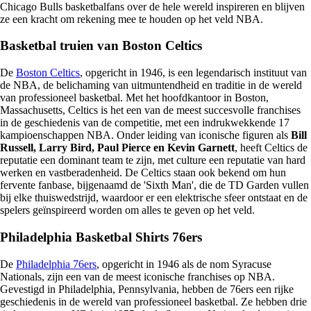
Chicago Bulls basketbalfans over de hele wereld inspireren en blijven
ze een kracht om rekening mee te houden op het veld NBA.
Basketbal truien van Boston Celtics
De
Boston Celtics
, opgericht in 1946, is een legendarisch instituut van
de NBA, de belichaming van uitmuntendheid en traditie in de wereld
van professioneel basketbal. Met het hoofdkantoor in Boston,
Massachusetts, Celtics is het een van de meest succesvolle franchises
in de geschiedenis van de competitie, met een indrukwekkende 17
kampioenschappen NBA. Onder leiding van iconische figuren als
Bill
Russell, Larry Bird, Paul Pierce en Kevin Garnett
, heeft Celtics de
reputatie een dominant team te zijn, met culture een reputatie van hard
werken en vastberadenheid. De Celtics staan ook bekend om hun
fervente fanbase, bijgenaamd de 'Sixth Man', die de TD Garden vullen
bij elke thuiswedstrijd, waardoor er een elektrische sfeer ontstaat en de
spelers geïnspireerd worden om alles te geven op het veld.
Philadelphia Basketbal Shirts 76ers
De
Philadelphia 76ers
, opgericht in 1946 als de nom Syracuse
Nationals, zijn een van de meest iconische franchises op NBA.
Gevestigd in Philadelphia, Pennsylvania, hebben de 76ers een rijke
geschiedenis in de wereld van professioneel basketbal. Ze hebben drie