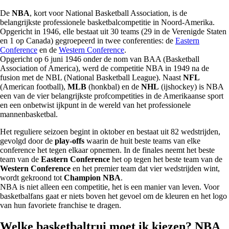
De
NBA
, kort voor National Basketball Association, is de
belangrijkste professionele basketbalcompetitie in Noord-Amerika.
Opgericht in 1946, elle bestaat uit 30 teams (29 in de Verenigde Staten
en 1 op Canada) gegroepeerd in twee conferenties: de
Eastern
Conference
en de
Western Conference
.
Opgericht op 6 juni 1946 onder de nom van BAA (Basketball
Association of America), werd de competitie NBA in 1949 na de
fusion met de NBL (National Basketball League). Naast
NFL
(American football),
MLB
(honkbal) en de
NHL
(ijshockey) is NBA
een van de vier belangrijkste profcompetities in de Amerikaanse sport
en een onbetwist ijkpunt in de wereld van het professionele
mannenbasketbal.
Het reguliere seizoen begint in oktober en bestaat uit 82 wedstrijden,
gevolgd door de
play-offs
waarin de huit beste teams van elke
conference het tegen elkaar opnemen. In de finales neemt het beste
team van de
Eastern Conference
het op tegen het beste team van de
Western Conference
en het premier team dat vier wedstrijden wint,
wordt gekroond tot
Champion NBA
.
NBA is niet alleen een competitie, het is een manier van leven. Voor
basketbalfans gaat er niets boven het gevoel om de kleuren en het logo
van hun favoriete franchise te dragen.
Welke basketbaltrui moet ik kiezen? NBA