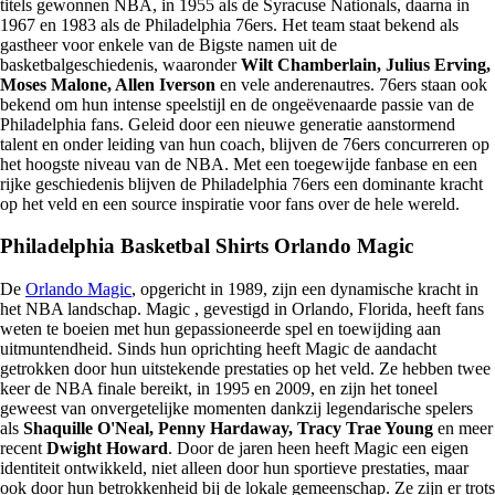
titels gewonnen NBA, in 1955 als de Syracuse Nationals, daarna in
1967 en 1983 als de Philadelphia 76ers. Het team staat bekend als
gastheer voor enkele van de Bigste namen uit de
basketbalgeschiedenis, waaronder
Wilt Chamberlain,
Julius Erving,
Moses Malone, Allen Iverson
en vele anderenautres. 76ers staan ook
bekend om hun intense speelstijl en de ongeëvenaarde passie van de
Philadelphia fans. Geleid door een nieuwe generatie aanstormend
talent en onder leiding van hun coach, blijven de 76ers concurreren op
het hoogste niveau van de NBA. Met een toegewijde fanbase en een
rijke geschiedenis blijven de Philadelphia 76ers een dominante kracht
op het veld en een source inspiratie voor fans over de hele wereld.
Philadelphia Basketbal Shirts Orlando Magic
De
Orlando Magic
, opgericht in 1989, zijn een dynamische kracht in
het NBA landschap. Magic , gevestigd in Orlando, Florida, heeft fans
weten te boeien met hun gepassioneerde spel en toewijding aan
uitmuntendheid. Sinds hun oprichting heeft Magic de aandacht
getrokken door hun uitstekende prestaties op het veld. Ze hebben twee
keer de NBA finale bereikt, in 1995 en 2009, en zijn het toneel
geweest van onvergetelijke momenten dankzij legendarische spelers
als
Shaquille O'Neal,
Penny Hardaway,
Tracy Trae Young
en meer
recent
Dwight Howard
. Door de jaren heen heeft Magic een eigen
identiteit ontwikkeld, niet alleen door hun sportieve prestaties, maar
ook door hun betrokkenheid bij de lokale gemeenschap. Ze zijn er trots