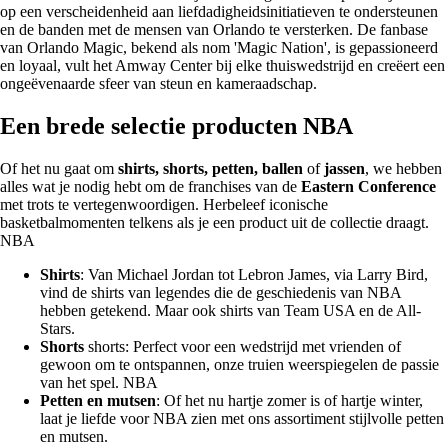
op een verscheidenheid aan liefdadigheidsinitiatieven te ondersteunen
en de banden met de mensen van Orlando te versterken. De fanbase
van Orlando Magic, bekend als nom 'Magic Nation', is gepassioneerd
en loyaal, vult het Amway Center bij elke thuiswedstrijd en creëert een
ongeëvenaarde sfeer van steun en kameraadschap.
Een brede selectie producten NBA
Of het nu gaat om
shirts, shorts, petten, ballen
of
jassen
, we hebben
alles wat je nodig hebt om de franchises van de
Eastern Conference
met trots te vertegenwoordigen. Herbeleef iconische
basketbalmomenten telkens als je een product uit de collectie draagt.
NBA
Shirts
: Van Michael Jordan tot Lebron James, via Larry Bird,
vind de shirts van legendes die de geschiedenis van NBA
hebben getekend. Maar ook shirts van Team USA en de All-
Stars.
Shorts
shorts: Perfect voor een wedstrijd met vrienden of
gewoon om te ontspannen, onze truien weerspiegelen de passie
van het spel. NBA
Petten en mutsen
: Of het nu hartje zomer is of hartje winter,
laat je liefde voor NBA zien met ons assortiment stijlvolle petten
en mutsen.