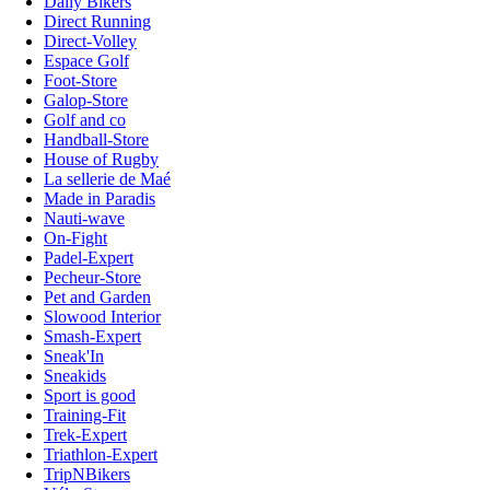
Daily Bikers
Direct Running
Direct-Volley
Espace Golf
Foot-Store
Galop-Store
Golf and co
Handball-Store
House of Rugby
La sellerie de Maé
Made in Paradis
Nauti-wave
On-Fight
Padel-Expert
Pecheur-Store
Pet and Garden
Slowood Interior
Smash-Expert
Sneak'In
Sneakids
Sport is good
Training-Fit
Trek-Expert
Triathlon-Expert
TripNBikers