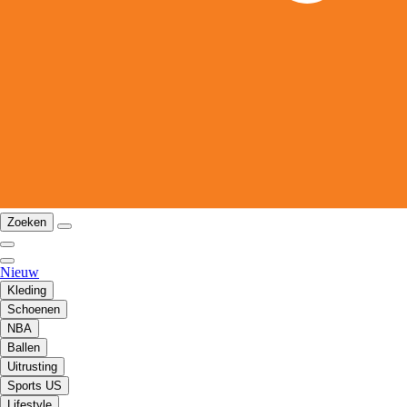
Zoeken
Nieuw
Kleding
Schoenen
NBA
Ballen
Uitrusting
Sports US
Lifestyle