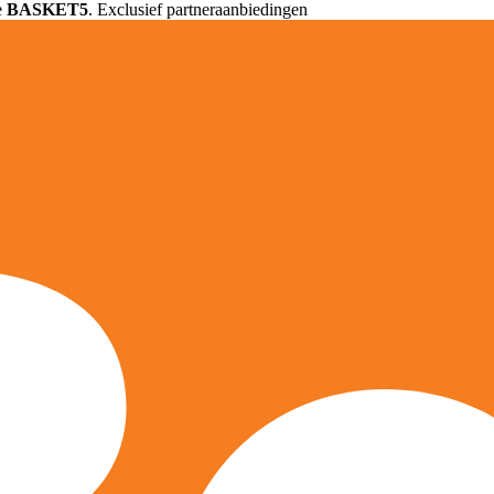
e
BASKET5
. Exclusief partneraanbiedingen