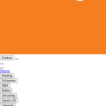
Zoeken
Nieuw
Kleding
Schoenen
NBA
Ballen
Uitrusting
Sports US
Lifestyle