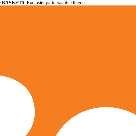
e
BASKET5
. Exclusief partneraanbiedingen