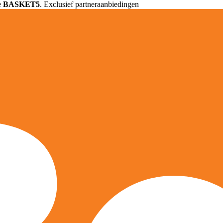
e
BASKET5
. Exclusief partneraanbiedingen