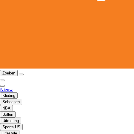
Zoeken
Nieuw
Kleding
Schoenen
NBA
Ballen
Uitrusting
Sports US
Lifestyle