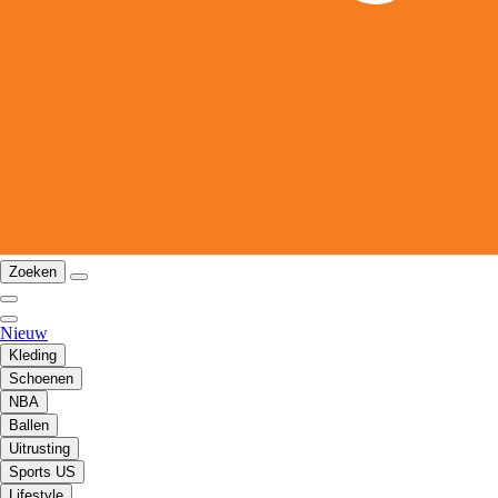
Zoeken
Nieuw
Kleding
Schoenen
NBA
Ballen
Uitrusting
Sports US
Lifestyle