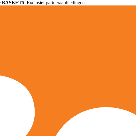
e
BASKET5
. Exclusief partneraanbiedingen