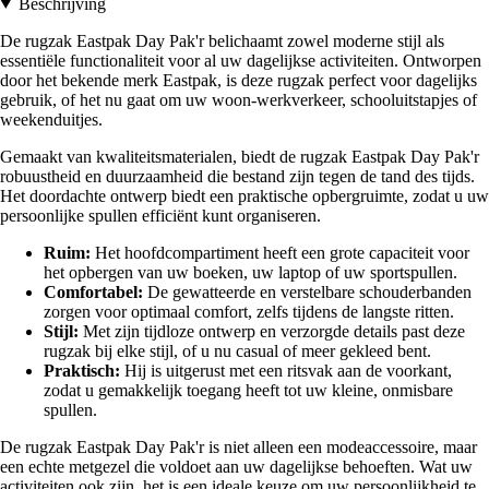
Beschrijving
De rugzak Eastpak Day Pak'r belichaamt zowel moderne stijl als
essentiële functionaliteit voor al uw dagelijkse activiteiten. Ontworpen
door het bekende merk Eastpak, is deze rugzak perfect voor dagelijks
gebruik, of het nu gaat om uw woon-werkverkeer, schooluitstapjes of
weekenduitjes.
Gemaakt van kwaliteitsmaterialen, biedt de rugzak Eastpak Day Pak'r
robuustheid en duurzaamheid die bestand zijn tegen de tand des tijds.
Het doordachte ontwerp biedt een praktische opbergruimte, zodat u uw
persoonlijke spullen efficiënt kunt organiseren.
Ruim:
Het hoofdcompartiment heeft een grote capaciteit voor
het opbergen van uw boeken, uw laptop of uw sportspullen.
Comfortabel:
De gewatteerde en verstelbare schouderbanden
zorgen voor optimaal comfort, zelfs tijdens de langste ritten.
Stijl:
Met zijn tijdloze ontwerp en verzorgde details past deze
rugzak bij elke stijl, of u nu casual of meer gekleed bent.
Praktisch:
Hij is uitgerust met een ritsvak aan de voorkant,
zodat u gemakkelijk toegang heeft tot uw kleine, onmisbare
spullen.
De rugzak Eastpak Day Pak'r is niet alleen een modeaccessoire, maar
een echte metgezel die voldoet aan uw dagelijkse behoeften. Wat uw
activiteiten ook zijn, het is een ideale keuze om uw persoonlijkheid te