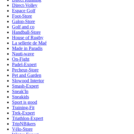
Direct-Volley
Espace Golf
Foot-Store
Galop-Store
Golf and co
Handball-Store
House of Rugby
La sellerie de Maé
Made in Paradis
Nauti-wave
On-Fight
Padel-Expert
Pecheur-Store
Pet and Garden
Slowood Interior
Smash-Expert
Sneak'In
Sneakids
Sport is good
Training-Fit
Trek-Expert
Triathlon-Expert
TripNBikers
Vélo-Store