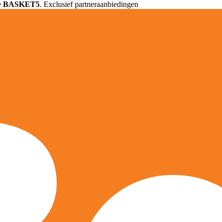
e
BASKET5
. Exclusief partneraanbiedingen