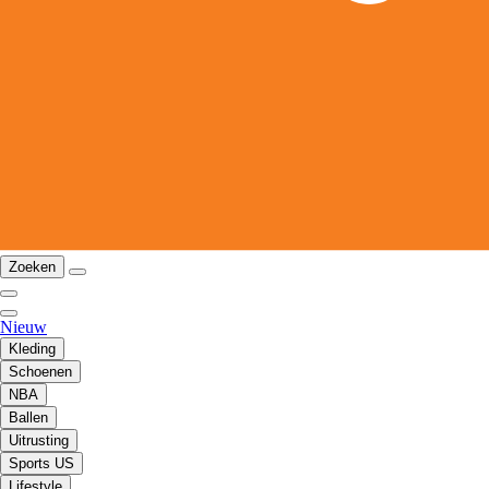
Zoeken
Nieuw
Kleding
Schoenen
NBA
Ballen
Uitrusting
Sports US
Lifestyle