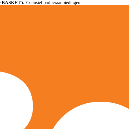
e
BASKET5
. Exclusief partneraanbiedingen