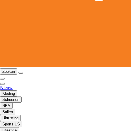
Zoeken
Nieuw
Kleding
Schoenen
NBA
Ballen
Uitrusting
Sports US
Lifestyle