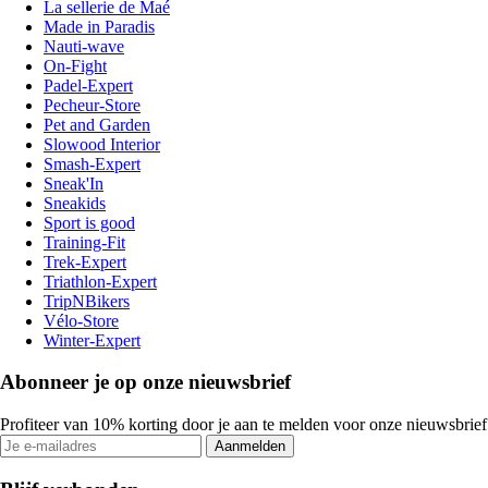
La sellerie de Maé
Made in Paradis
Nauti-wave
On-Fight
Padel-Expert
Pecheur-Store
Pet and Garden
Slowood Interior
Smash-Expert
Sneak'In
Sneakids
Sport is good
Training-Fit
Trek-Expert
Triathlon-Expert
TripNBikers
Vélo-Store
Winter-Expert
Abonneer je op onze nieuwsbrief
Profiteer van 10% korting door je aan te melden voor onze nieuwsbrief
Aanmelden