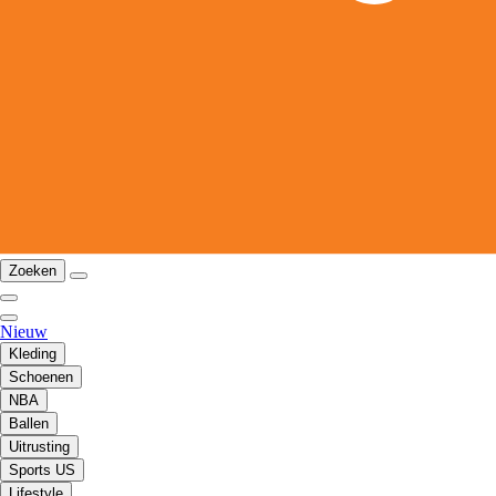
Zoeken
Nieuw
Kleding
Schoenen
NBA
Ballen
Uitrusting
Sports US
Lifestyle