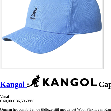
Kangol
Cap
Vanaf
€ 60,00
€ 36,59
-39%
Omarm het comfort en de tijdloze stijl met de pet Wool Flexfit van Ka