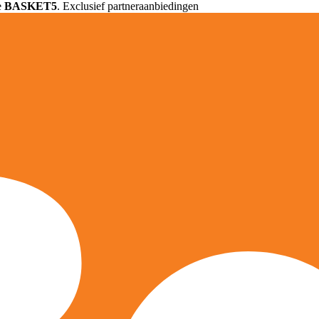
e
BASKET5
. Exclusief partneraanbiedingen