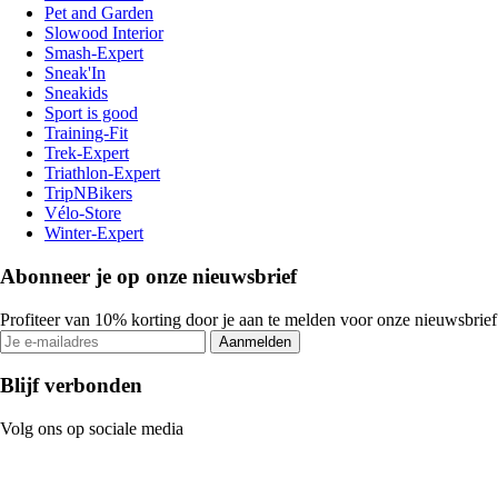
Pet and Garden
Slowood Interior
Smash-Expert
Sneak'In
Sneakids
Sport is good
Training-Fit
Trek-Expert
Triathlon-Expert
TripNBikers
Vélo-Store
Winter-Expert
Abonneer je op onze nieuwsbrief
Profiteer van 10% korting door je aan te melden voor onze nieuwsbrief
Aanmelden
Blijf verbonden
Volg ons op sociale media