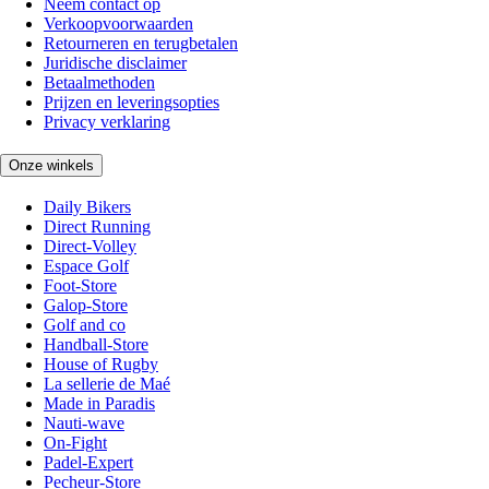
Neem contact op
Verkoopvoorwaarden
Retourneren en terugbetalen
Juridische disclaimer
Betaalmethoden
Prijzen en leveringsopties
Privacy verklaring
Onze winkels
Daily Bikers
Direct Running
Direct-Volley
Espace Golf
Foot-Store
Galop-Store
Golf and co
Handball-Store
House of Rugby
La sellerie de Maé
Made in Paradis
Nauti-wave
On-Fight
Padel-Expert
Pecheur-Store