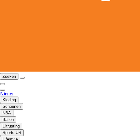
Zoeken
Nieuw
Kleding
Schoenen
NBA
Ballen
Uitrusting
Sports US
Lifestyle