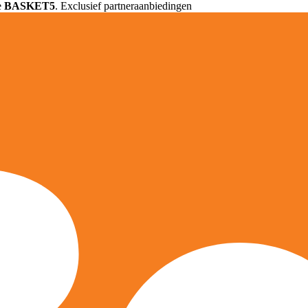
e
BASKET5
. Exclusief partneraanbiedingen