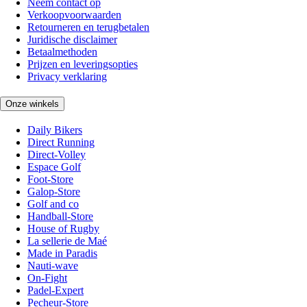
Neem contact op
Verkoopvoorwaarden
Retourneren en terugbetalen
Juridische disclaimer
Betaalmethoden
Prijzen en leveringsopties
Privacy verklaring
Onze winkels
Daily Bikers
Direct Running
Direct-Volley
Espace Golf
Foot-Store
Galop-Store
Golf and co
Handball-Store
House of Rugby
La sellerie de Maé
Made in Paradis
Nauti-wave
On-Fight
Padel-Expert
Pecheur-Store