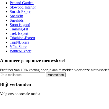
Pet and Garden
Slowood Interior
Smash-Expert
Sneak'In
Sneakids
Sport is good
Training-Fit
Trek-Expert
Triathlon-Expert
TripNBikers
Vélo-Store
Winter-Expert
Abonneer je op onze nieuwsbrief
Profiteer van 10% korting door je aan te melden voor onze nieuwsbrief
Aanmelden
Blijf verbonden
Volg ons op sociale media