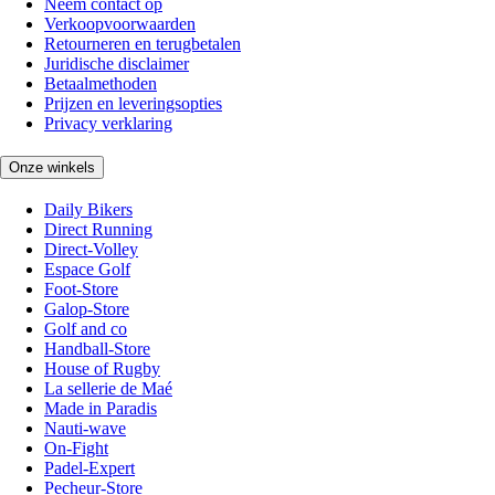
Neem contact op
Verkoopvoorwaarden
Retourneren en terugbetalen
Juridische disclaimer
Betaalmethoden
Prijzen en leveringsopties
Privacy verklaring
Onze winkels
Daily Bikers
Direct Running
Direct-Volley
Espace Golf
Foot-Store
Galop-Store
Golf and co
Handball-Store
House of Rugby
La sellerie de Maé
Made in Paradis
Nauti-wave
On-Fight
Padel-Expert
Pecheur-Store