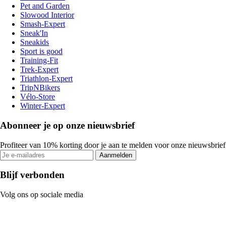
Pet and Garden
Slowood Interior
Smash-Expert
Sneak'In
Sneakids
Sport is good
Training-Fit
Trek-Expert
Triathlon-Expert
TripNBikers
Vélo-Store
Winter-Expert
Abonneer je op onze nieuwsbrief
Profiteer van 10% korting door je aan te melden voor onze nieuwsbrief
Aanmelden
Blijf verbonden
Volg ons op sociale media