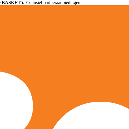
e
BASKET5
. Exclusief partneraanbiedingen