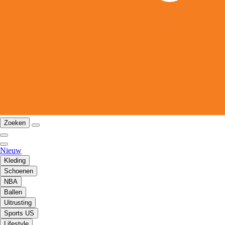
Zoeken
Nieuw
Kleding
Schoenen
NBA
Ballen
Uitrusting
Sports US
Lifestyle