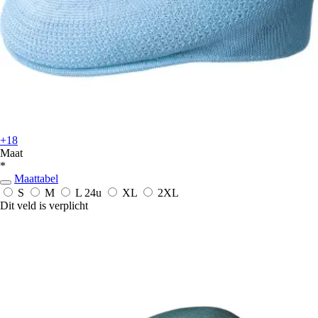
+18
Maat
*
Maattabel
S
M
L
24u
XL
2XL
Dit veld is verplicht