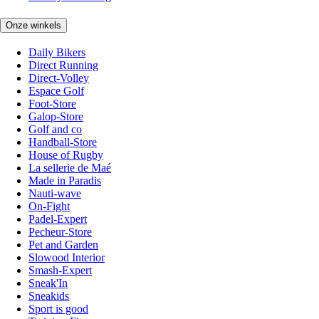
Onze winkels
Daily Bikers
Direct Running
Direct-Volley
Espace Golf
Foot-Store
Galop-Store
Golf and co
Handball-Store
House of Rugby
La sellerie de Maé
Made in Paradis
Nauti-wave
On-Fight
Padel-Expert
Pecheur-Store
Pet and Garden
Slowood Interior
Smash-Expert
Sneak'In
Sneakids
Sport is good