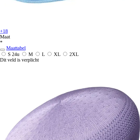
+18
Maat
*
Maattabel
S
24u
M
L
XL
2XL
Dit veld is verplicht