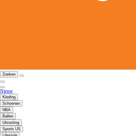
Zoeken
Nieuw
Kleding
Schoenen
NBA
Ballen
Uitrusting
Sports US
Lifestyle