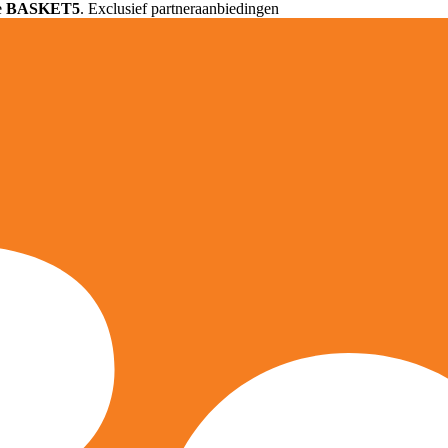
e
BASKET5
. Exclusief partneraanbiedingen