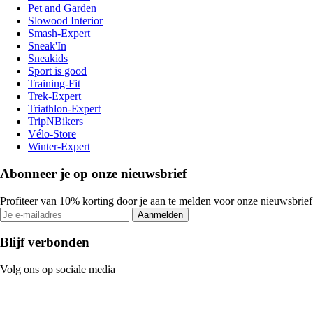
Pet and Garden
Slowood Interior
Smash-Expert
Sneak'In
Sneakids
Sport is good
Training-Fit
Trek-Expert
Triathlon-Expert
TripNBikers
Vélo-Store
Winter-Expert
Abonneer je op onze nieuwsbrief
Profiteer van 10% korting door je aan te melden voor onze nieuwsbrief
Aanmelden
Blijf verbonden
Volg ons op sociale media