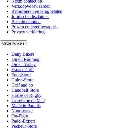
Neem contact op
Verkoopvoorwaarden
Retourneren en terugbetalen
Juridische disclaimer
Betaalmethoden
Prijzen en leveringsopties
Privacy verklaring
Onze winkels
Daily Bikers
Direct Running
Direct-Volley
Espace Golf
Foot-Store
Galop-Store
Golf and co
Handball-Store
House of Rugby
La sellerie de Maé
Made in Paradis
Nauti-wave
On-Fight
Padel-Expert
Pecheur-Store