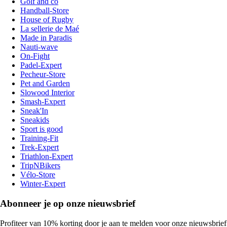
Golf and co
Handball-Store
House of Rugby
La sellerie de Maé
Made in Paradis
Nauti-wave
On-Fight
Padel-Expert
Pecheur-Store
Pet and Garden
Slowood Interior
Smash-Expert
Sneak'In
Sneakids
Sport is good
Training-Fit
Trek-Expert
Triathlon-Expert
TripNBikers
Vélo-Store
Winter-Expert
Abonneer je op onze nieuwsbrief
Profiteer van 10% korting door je aan te melden voor onze nieuwsbrief