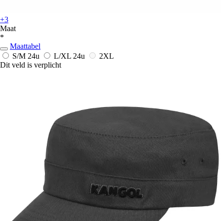
+3
Maat
*
Maattabel
S/M
24u
L/XL
24u
2XL
Dit veld is verplicht