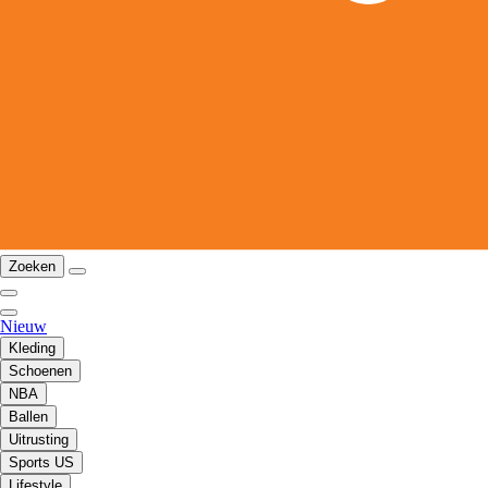
Zoeken
Nieuw
Kleding
Schoenen
NBA
Ballen
Uitrusting
Sports US
Lifestyle