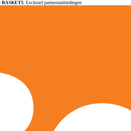
e
BASKET5
. Exclusief partneraanbiedingen