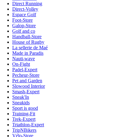
Direct Running
Direct-Volley
Espace Golf
Foot-Store
Galop-Store
Golf and co
Handball-Store
House of Rugby
La sellerie de Maé
Made in Paradis
Nauti-wave
On-Fight
Padel-Expert
Pecheur-Store
Pet and Garden
Slowood Interior
Smash-Expert
Sneak'In
Sneakids
Sport is good
Training-Fit
Trek-Expert
Triathlon-Expert
TripNBikers
Vélo-Store