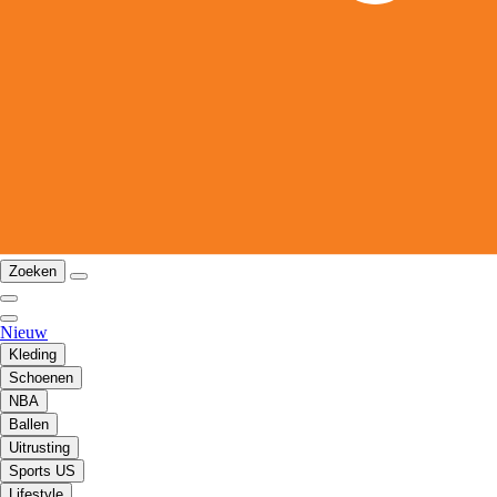
Zoeken
Nieuw
Kleding
Schoenen
NBA
Ballen
Uitrusting
Sports US
Lifestyle