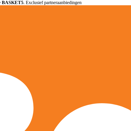
e
BASKET5
. Exclusief partneraanbiedingen