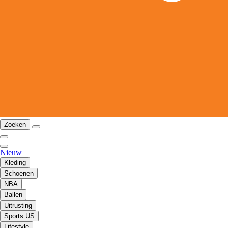
Zoeken
Nieuw
Kleding
Schoenen
NBA
Ballen
Uitrusting
Sports US
Lifestyle