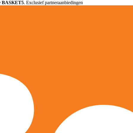
e
BASKET5
. Exclusief partneraanbiedingen