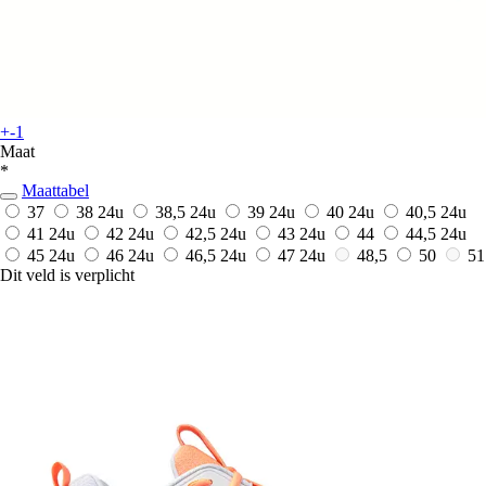
+-1
Maat
*
Maattabel
37
38
24u
38,5
24u
39
24u
40
24u
40,5
24u
41
24u
42
24u
42,5
24u
43
24u
44
44,5
24u
45
24u
46
24u
46,5
24u
47
24u
48,5
50
51
Dit veld is verplicht