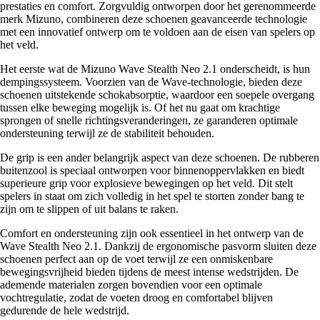
prestaties en comfort. Zorgvuldig ontworpen door het gerenommeerde
merk Mizuno, combineren deze schoenen geavanceerde technologie
met een innovatief ontwerp om te voldoen aan de eisen van spelers op
het veld.
Het eerste wat de Mizuno Wave Stealth Neo 2.1 onderscheidt, is hun
dempingssysteem. Voorzien van de Wave-technologie, bieden deze
schoenen uitstekende schokabsorptie, waardoor een soepele overgang
tussen elke beweging mogelijk is. Of het nu gaat om krachtige
sprongen of snelle richtingsveranderingen, ze garanderen optimale
ondersteuning terwijl ze de stabiliteit behouden.
De grip is een ander belangrijk aspect van deze schoenen. De rubberen
buitenzool is speciaal ontworpen voor binnenoppervlakken en biedt
superieure grip voor explosieve bewegingen op het veld. Dit stelt
spelers in staat om zich volledig in het spel te storten zonder bang te
zijn om te slippen of uit balans te raken.
Comfort en ondersteuning zijn ook essentieel in het ontwerp van de
Wave Stealth Neo 2.1. Dankzij de ergonomische pasvorm sluiten deze
schoenen perfect aan op de voet terwijl ze een onmiskenbare
bewegingsvrijheid bieden tijdens de meest intense wedstrijden. De
ademende materialen zorgen bovendien voor een optimale
vochtregulatie, zodat de voeten droog en comfortabel blijven
gedurende de hele wedstrijd.