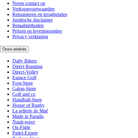
Neem contact op
Verkoopvoorwaarden
Retourneren en terugbetalen
Juridische disclaimer
Betaalmethoden
Prijzen en leveringsopties
Privacy verklaring
Onze winkels
Daily Bikers
Direct Running
Direct-Volley
Espace Golf
Foot-Store
Galop-Store
Golf and co
Handball-Store
House of Rugby
La sellerie de Maé
Made in Paradis
Nauti-wave
On-Fight
Padel-Expert