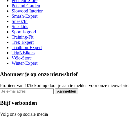
Pecheur-Store
Pet and Garden
Slowood Interior
Smash-Expert
Sneak'In
Sneakids
Sport is good
Training-Fit
Trek-Expert
Triathlon-Expert
TripNBikers
Vélo-Store
Winter-Expert
Abonneer je op onze nieuwsbrief
Profiteer van 10% korting door je aan te melden voor onze nieuwsbrief
Aanmelden
Blijf verbonden
Volg ons op sociale media