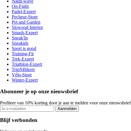
Nauti-wave
On-Fight
Padel-Expert
Pecheur-Store
Pet and Garden
Slowood Interior
Smash-Expert
Sneak'In
Sneakids
Sport is good
Training-Fit
Trek-Expert
Triathlon-Expert
TripNBikers
Vélo-Store
Winter-Expert
Abonneer je op onze nieuwsbrief
Profiteer van 10% korting door je aan te melden voor onze nieuwsbrief
Aanmelden
Blijf verbonden