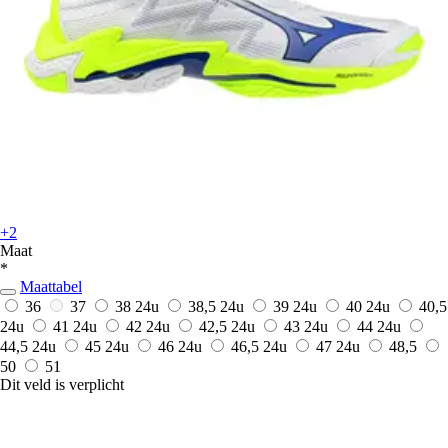
+2
Maat
*
Maattabel
36
37
38
24u
38,5
24u
39
24u
40
24u
40,5
24u
41
24u
42
24u
42,5
24u
43
24u
44
24u
44,5
24u
45
24u
46
24u
46,5
24u
47
24u
48,5
50
51
Dit veld is verplicht