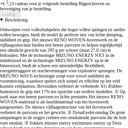
+€ 7,23
cadeau voor je volgende bestelling
Bijgeschreven na
bevestiging van je bestelling
Loading...
Beschrijving
Ontworpen voor volleybalspelers die hoger willen springen en sneller
willen bewegen, biedt dit model de perfecte mix van lichte demping,
stabiliteit en grip. Het nieuwe RENO WOVEN-bovenwerk en de
vijflaagsstructuur bieden een betere pasvorm en helpen tegelijkertijd
een ultralicht gewicht van 295 g per schoen (maat 27.0 cm) te
behouden. Met de technologie MIZUNO ENERZY NXT in de
middenzool en de technologie MIZUNO ENERZY xp in de
binnenzool, biedt de schoen een uitzonderlijke flexibiliteit,
energieteruggave en reactievermogen voor explosieve sprongen. De
MIZUNO WAVE-technologie zorgt voor zowel stabiliteit als
voortstuwing, waardoor spelers zich soepel en efficiënt op het veld
kunnen verplaatsen. Bovendien verbetert de verbeterde XG Rubber-
buitenzool de grip met 17% ten opzichte van eerdere modellen. ① Op
zoek naar een betere pasvorm en lichte prestaties Het nieuwe RENO
WOVEN-materiaal is als hoofdmateriaal van het bovenwerk
aangenomen. De nieuwe vijflaagsstructuur van het bovenwerk
verbetert de pasvorm en het gewicht. ② DynaEyelet-omslag De grote
uitsparingen in de oogjes creëren een omsluitende pasvorm die de hele
voet omsluit. ③ Sokken mizuno enerzy nxt/mizuno enerzy xp Deze