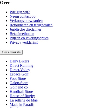
Over
Wie zijn wij?
Neem contact op
Verkoopvoorwaarden
Retourneren en terugbetalen
Juridische disclaimer
Betaalmethoden
Prijzen en leveringsopties
Privacy verklaring
Onze winkels
Daily Bikers
Direct Running
Direct-Volley
Espace Golf
Foot-Store
Galop-Store
Golf and co
Handball-Store
House of Rugby
La sellerie de Maé
Made in Paradis