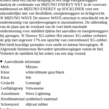
schoen biedt een zachte demping en een hoge energieteruggave
dankzij de combinatie van MIZUNO ENERZY NXT in de voorvoet-
middenzool en MIZUNO ENERZY xp SOCKLINER voor een
uitzonderlijke mix van flexibiliteit, energieteruggave en lichtgewicht.
④ MIZUNO WAVE De nieuwe WAVE-structuur is ontwikkeld om de
ondersteuning van spronbewegingen te maximaliseren. De uitbreiding
van de plaat aan de voorkant van de voet biedt maximale
ondersteuning voor stabiliteit tijdens het aanvallen en energieteruggave
bij sprongen. ⑤ Nieuwe XG-rubber Het nieuwe XG-rubber verbetert
de grip met ongeveer 17% ten opzichte van conventioneel XG-rubber.
Het biedt krachtige prestaties voor snelle en intense bewegingen. ⑥
Afgeronde hielstructuur Bevordert spronbewegingen vanuit de hiel.
Verbetert de stabiliteit bij het zetten van een stap vooruit.
Aanvullende informatie
Merk
Mizuno
Kleur
white/ultimate gray/black
Kleur
Wit
Geslacht
Gemengd
Leeftijdsgroep
Volwassene
Assortiment
Wave Lightning
Hoofdmateriaal
synthetisch materiaal
Schoenzool
slijtvast rubber