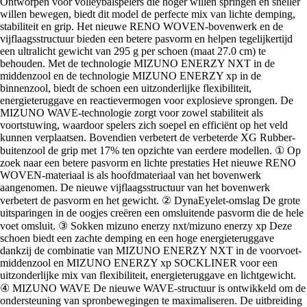
Ontworpen voor volleybalspelers die hoger willen springen en sneller
willen bewegen, biedt dit model de perfecte mix van lichte demping,
stabiliteit en grip. Het nieuwe RENO WOVEN-bovenwerk en de
vijflaagsstructuur bieden een betere pasvorm en helpen tegelijkertijd
een ultralicht gewicht van 295 g per schoen (maat 27.0 cm) te
behouden. Met de technologie MIZUNO ENERZY NXT in de
middenzool en de technologie MIZUNO ENERZY xp in de
binnenzool, biedt de schoen een uitzonderlijke flexibiliteit,
energieteruggave en reactievermogen voor explosieve sprongen. De
MIZUNO WAVE-technologie zorgt voor zowel stabiliteit als
voortstuwing, waardoor spelers zich soepel en efficiënt op het veld
kunnen verplaatsen. Bovendien verbetert de verbeterde XG Rubber-
buitenzool de grip met 17% ten opzichte van eerdere modellen. ① Op
zoek naar een betere pasvorm en lichte prestaties Het nieuwe RENO
WOVEN-materiaal is als hoofdmateriaal van het bovenwerk
aangenomen. De nieuwe vijflaagsstructuur van het bovenwerk
verbetert de pasvorm en het gewicht. ② DynaEyelet-omslag De grote
uitsparingen in de oogjes creëren een omsluitende pasvorm die de hele
voet omsluit. ③ Sokken mizuno enerzy nxt/mizuno enerzy xp Deze
schoen biedt een zachte demping en een hoge energieteruggave
dankzij de combinatie van MIZUNO ENERZY NXT in de voorvoet-
middenzool en MIZUNO ENERZY xp SOCKLINER voor een
uitzonderlijke mix van flexibiliteit, energieteruggave en lichtgewicht.
④ MIZUNO WAVE De nieuwe WAVE-structuur is ontwikkeld om de
ondersteuning van spronbewegingen te maximaliseren. De uitbreiding