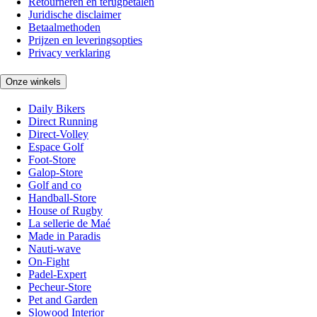
Retourneren en terugbetalen
Juridische disclaimer
Betaalmethoden
Prijzen en leveringsopties
Privacy verklaring
Onze winkels
Daily Bikers
Direct Running
Direct-Volley
Espace Golf
Foot-Store
Galop-Store
Golf and co
Handball-Store
House of Rugby
La sellerie de Maé
Made in Paradis
Nauti-wave
On-Fight
Padel-Expert
Pecheur-Store
Pet and Garden
Slowood Interior