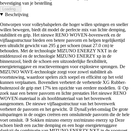
bevestiging van je bestelling
Loading...
Beschrijving
Ontworpen voor volleybalspelers die hoger willen springen en sneller
willen bewegen, biedt dit model de perfecte mix van lichte demping,
stabiliteit en grip. Het nieuwe RENO WOVEN-bovenwerk en de
vijflaagsstructuur bieden een betere pasvorm en helpen tegelijkertijd
een ultralicht gewicht van 295 g per schoen (maat 27.0 cm) te
behouden. Met de technologie MIZUNO ENERZY NXT in de
middenzool en de technologie MIZUNO ENERZY xp in de
binnenzool, biedt de schoen een uitzonderlijke flexibiliteit,
energieteruggave en reactievermogen voor explosieve sprongen. De
MIZUNO WAVE-technologie zorgt voor zowel stabiliteit als
voortstuwing, waardoor spelers zich soepel en efficiënt op het veld
kunnen verplaatsen. Bovendien verbetert de verbeterde XG Rubber-
buitenzool de grip met 17% ten opzichte van eerdere modellen. ① Op
zoek naar een betere pasvorm en lichte prestaties Het nieuwe RENO
WOVEN-materiaal is als hoofdmateriaal van het bovenwerk
aangenomen. De nieuwe vijflaagsstructuur van het bovenwerk
verbetert de pasvorm en het gewicht. ② DynaEyelet-omslag De grote
uitsparingen in de oogjes creëren een omsluitende pasvorm die de hele
voet omsluit. ③ Sokken mizuno enerzy nxt/mizuno enerzy xp Deze
schoen biedt een zachte demping en een hoge energieteruggave
dankzij de combinatie van MIZUNO ENERZY NXT in de voorvoet-