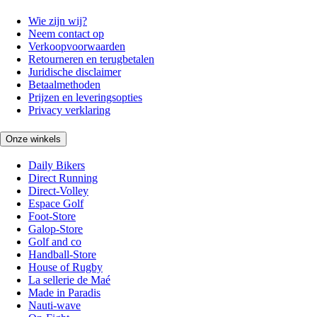
Wie zijn wij?
Neem contact op
Verkoopvoorwaarden
Retourneren en terugbetalen
Juridische disclaimer
Betaalmethoden
Prijzen en leveringsopties
Privacy verklaring
Onze winkels
Daily Bikers
Direct Running
Direct-Volley
Espace Golf
Foot-Store
Galop-Store
Golf and co
Handball-Store
House of Rugby
La sellerie de Maé
Made in Paradis
Nauti-wave