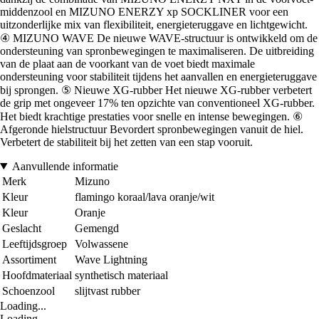
middenzool en MIZUNO ENERZY xp SOCKLINER voor een
uitzonderlijke mix van flexibiliteit, energieteruggave en lichtgewicht.
④ MIZUNO WAVE De nieuwe WAVE-structuur is ontwikkeld om de
ondersteuning van spronbewegingen te maximaliseren. De uitbreiding
van de plaat aan de voorkant van de voet biedt maximale
ondersteuning voor stabiliteit tijdens het aanvallen en energieteruggave
bij sprongen. ⑤ Nieuwe XG-rubber Het nieuwe XG-rubber verbetert
de grip met ongeveer 17% ten opzichte van conventioneel XG-rubber.
Het biedt krachtige prestaties voor snelle en intense bewegingen. ⑥
Afgeronde hielstructuur Bevordert spronbewegingen vanuit de hiel.
Verbetert de stabiliteit bij het zetten van een stap vooruit.
Aanvullende informatie
Merk
Mizuno
Kleur
flamingo koraal/lava oranje/wit
Kleur
Oranje
Geslacht
Gemengd
Leeftijdsgroep
Volwassene
Assortiment
Wave Lightning
Hoofdmateriaal
synthetisch materiaal
Schoenzool
slijtvast rubber
Loading...
Loading...