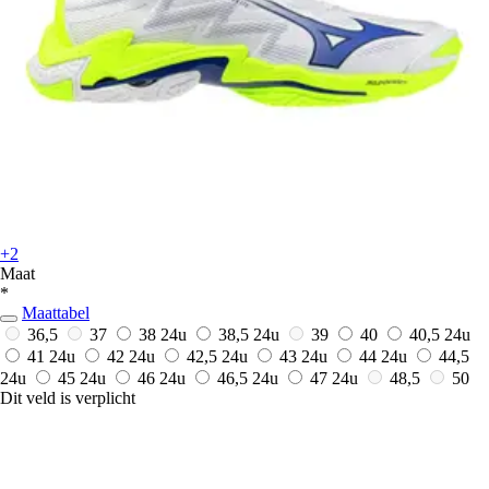
+2
Maat
*
Maattabel
36,5
37
38
24u
38,5
24u
39
40
40,5
24u
41
24u
42
24u
42,5
24u
43
24u
44
24u
44,5
24u
45
24u
46
24u
46,5
24u
47
24u
48,5
50
Dit veld is verplicht