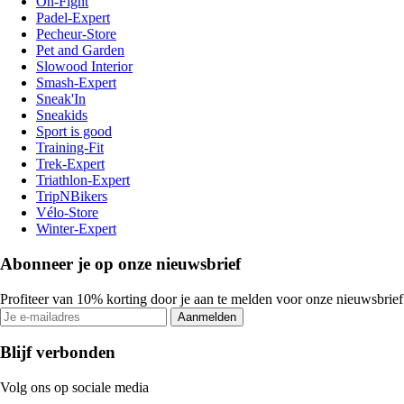
On-Fight
Padel-Expert
Pecheur-Store
Pet and Garden
Slowood Interior
Smash-Expert
Sneak'In
Sneakids
Sport is good
Training-Fit
Trek-Expert
Triathlon-Expert
TripNBikers
Vélo-Store
Winter-Expert
Abonneer je op onze nieuwsbrief
Profiteer van 10% korting door je aan te melden voor onze nieuwsbrief
Aanmelden
Blijf verbonden
Volg ons op sociale media