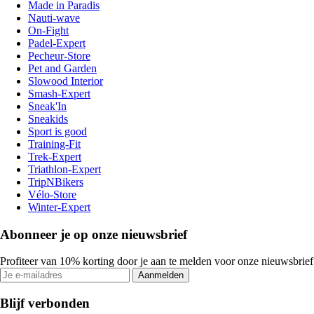
Made in Paradis
Nauti-wave
On-Fight
Padel-Expert
Pecheur-Store
Pet and Garden
Slowood Interior
Smash-Expert
Sneak'In
Sneakids
Sport is good
Training-Fit
Trek-Expert
Triathlon-Expert
TripNBikers
Vélo-Store
Winter-Expert
Abonneer je op onze nieuwsbrief
Profiteer van 10% korting door je aan te melden voor onze nieuwsbrief
Aanmelden
Blijf verbonden