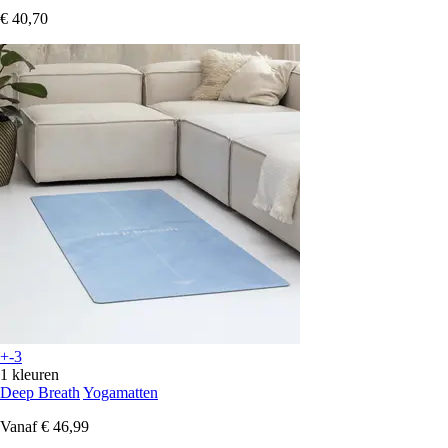
€ 40,70
+-3
1 kleuren
Deep Breath
Yogamatten
Vanaf
€ 46,99