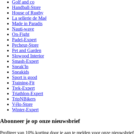
Golf and co
Handball-Store
House of Rugby
La sellerie de Maé
Made in Paradis
Nauti-wave
On-Fight
Padel-Expert
Pecheur-Store
Pet and Garden
Slowood Interior
Smash-Expert
Sneak'In
Sneakids
Sport is good
Training-Fit
Trek-Expert
Triathlon-Expert
TripNBikers
Vélo-Store
Winter-Expert
Abonneer je op onze nieuwsbrief
Profiteer van 10% korting door je aan te melden voor onze nieuwsbrief