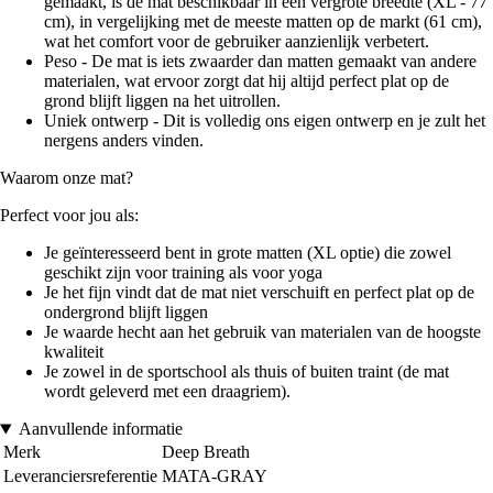
gemaakt, is de mat beschikbaar in een vergrote breedte (XL - 77
cm), in vergelijking met de meeste matten op de markt (61 cm),
wat het comfort voor de gebruiker aanzienlijk verbetert.
Peso - De mat is iets zwaarder dan matten gemaakt van andere
materialen, wat ervoor zorgt dat hij altijd perfect plat op de
grond blijft liggen na het uitrollen.
Uniek ontwerp - Dit is volledig ons eigen ontwerp en je zult het
nergens anders vinden.
Waarom onze mat?
Perfect voor jou als:
Je geïnteresseerd bent in grote matten (XL optie) die zowel
geschikt zijn voor training als voor yoga
Je het fijn vindt dat de mat niet verschuift en perfect plat op de
ondergrond blijft liggen
Je waarde hecht aan het gebruik van materialen van de hoogste
kwaliteit
Je zowel in de sportschool als thuis of buiten traint (de mat
wordt geleverd met een draagriem).
Aanvullende informatie
Merk
Deep Breath
Leveranciersreferentie
MATA-GRAY