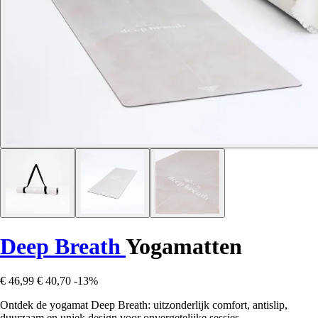
Deep Breath
Yogamatten
€ 46,99
€ 40,70
-13%
Ontdek de yogamat Deep Breath: uitzonderlijk comfort, antislip,
duurzaam en uniek design voor onvergetelijke sessies.