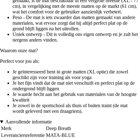
gemaakt, is de mat beschikbaar in een vergrote breedte (XL - 77
cm), in vergelijking met de meeste matten op de markt (61 cm),
wat het comfort voor de gebruiker aanzienlijk verbetert.
Peso - De mat is iets zwaarder dan matten gemaakt van andere
materialen, wat ervoor zorgt dat hij altijd perfect plat op de
grond blijft liggen na het uitrollen.
Uniek ontwerp - Dit is volledig ons eigen ontwerp en je zult het
nergens anders vinden.
Waarom onze mat?
Perfect voor jou als:
Je geïnteresseerd bent in grote matten (XL optie) die zowel
geschikt zijn voor training als voor yoga
Je het fijn vindt dat de mat niet verschuift en perfect plat op de
ondergrond blijft liggen
Je waarde hecht aan het gebruik van materialen van de hoogste
kwaliteit
Je zowel in de sportschool als thuis of buiten traint (de mat
wordt geleverd met een draagriem).
Aanvullende informatie
Merk
Deep Breath
Leveranciersreferentie
MATA-BLUE