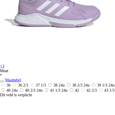
+3
Maat
*
Maattabel
36
36 2/3
37 1/3
38
24u
38 2/3
24u
39 1/3
24u
40
24u
40 2/3
24u
41 1/3
24u
42
42 2/3
43 1/3
Dit veld is verplicht