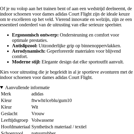
Of je nu volop aan het trainen bent of aan een wedstrijd deelneemt, de
indoor schoenen voor dames adidas Court Flight zijn de ideale keuze
om te excelleren op het veld. Vierend innovatie en welzijn, zijn ze een
essentieel onderdeel van de uitrusting van elke serieuze speelster.
Ergonomisch ontwerp:
Ondersteuning en comfort voor
optimale prestaties.
Antislipzool:
Uitzonderlijke grip op binnenoppervlakken.
Aerodynamisch:
Geperforeerde materialen voor blijvend
comfort.
Moderne stijl:
Elegante design dat elke sportoutfit aanvult.
Kies voor uitrusting die je begeleidt in al je sportieve avonturen met de
indoor schoenen voor dames adidas Court Flight.
Aanvullende informatie
Merk
adidas
Kleur
ftwwht/iceblu/gum10
Kleur
Wit
Geslacht
Vrouw
Leeftijdsgroep
Volwassene
Hoofdmateriaal
Synthetisch materiaal / textiel
Schoenzool
natuurrubber