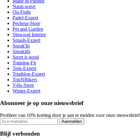
Made in Paradis
Nauti-wave
On-Fight
Padel-Expert
Pecheur-Store
Pet and Garden
Slowood Interior
Smash-Expert
Sneak'In
Sneakids
Sport is good
Training-Fit
Trek-Expert
Triathlon-Expert
TripNBikers
Vélo-Store
Winter-Expert
Abonneer je op onze nieuwsbrief
Profiteer van 10% korting door je aan te melden voor onze nieuwsbrief
Aanmelden
Blijf verbonden