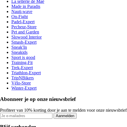
La sellerie de Maé
Made in Paradis
Nauti-wave
On-Fight
Padel-Expert
Pecheur-Store
Pet and Garden
Slowood Interior
Smash-Expert
Sneak'In
Sneakids
Sport is good
Training-Fit
Trek-Expert
Triathlon-Expert
TripNBikers
Vélo-Store
Winter-Expert
Abonneer je op onze nieuwsbrief
Profiteer van 10% korting door je aan te melden voor onze nieuwsbrief
Aanmelden
Blijf verbonden