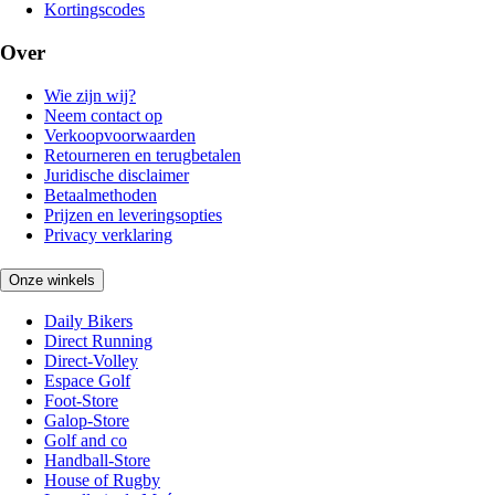
Kortingscodes
Over
Wie zijn wij?
Neem contact op
Verkoopvoorwaarden
Retourneren en terugbetalen
Juridische disclaimer
Betaalmethoden
Prijzen en leveringsopties
Privacy verklaring
Onze winkels
Daily Bikers
Direct Running
Direct-Volley
Espace Golf
Foot-Store
Galop-Store
Golf and co
Handball-Store
House of Rugby