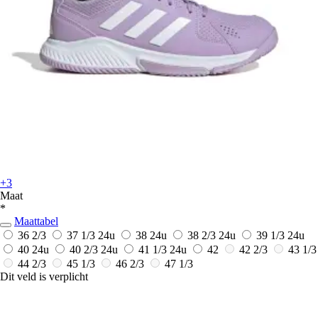
+3
Maat
*
Maattabel
36 2/3
37 1/3
24u
38
24u
38 2/3
24u
39 1/3
24u
40
24u
40 2/3
24u
41 1/3
24u
42
42 2/3
43 1/3
44 2/3
45 1/3
46 2/3
47 1/3
Dit veld is verplicht