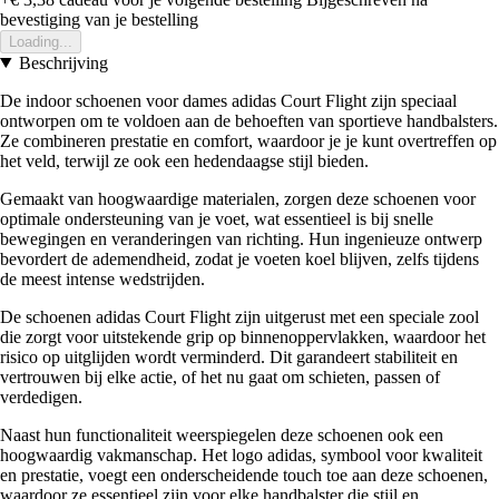
bevestiging van je bestelling
Loading...
Beschrijving
De indoor schoenen voor dames adidas Court Flight zijn speciaal
ontworpen om te voldoen aan de behoeften van sportieve handbalsters.
Ze combineren prestatie en comfort, waardoor je je kunt overtreffen op
het veld, terwijl ze ook een hedendaagse stijl bieden.
Gemaakt van hoogwaardige materialen, zorgen deze schoenen voor
optimale ondersteuning van je voet, wat essentieel is bij snelle
bewegingen en veranderingen van richting. Hun ingenieuze ontwerp
bevordert de ademendheid, zodat je voeten koel blijven, zelfs tijdens
de meest intense wedstrijden.
De schoenen adidas Court Flight zijn uitgerust met een speciale zool
die zorgt voor uitstekende grip op binnenoppervlakken, waardoor het
risico op uitglijden wordt verminderd. Dit garandeert stabiliteit en
vertrouwen bij elke actie, of het nu gaat om schieten, passen of
verdedigen.
Naast hun functionaliteit weerspiegelen deze schoenen ook een
hoogwaardig vakmanschap. Het logo adidas, symbool voor kwaliteit
en prestatie, voegt een onderscheidende touch toe aan deze schoenen,
waardoor ze essentieel zijn voor elke handbalster die stijl en