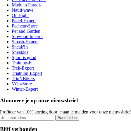
Made in Paradis
Nauti-wave
On-Fight
Padel-Expert
Pecheur-Store
Pet and Garden
Slowood Interior
Smash-Expert
Sneak'In
Sneakids
Sport is good
Training-Fit
Trek-Expert
Triathlon-Expert
TripNBikers
Vélo-Store
Winter-Expert
Abonneer je op onze nieuwsbrief
Profiteer van 10% korting door je aan te melden voor onze nieuwsbrief
Aanmelden
Blijf verbonden