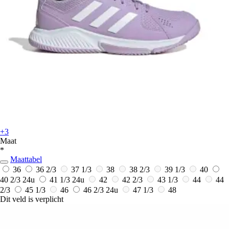
+3
Maat
*
Maattabel
36
36 2/3
37 1/3
38
38 2/3
39 1/3
40
40 2/3
24u
41 1/3
24u
42
42 2/3
43 1/3
44
44
2/3
45 1/3
46
46 2/3
24u
47 1/3
48
Dit veld is verplicht