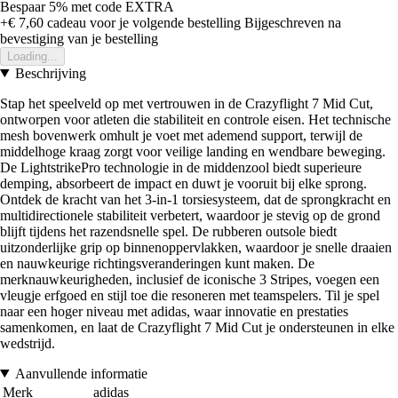
Bespaar 5%
met code
EXTRA
+€ 7,60
cadeau voor je volgende bestelling
Bijgeschreven na
bevestiging van je bestelling
Loading...
Beschrijving
Stap het speelveld op met vertrouwen in de Crazyflight 7 Mid Cut,
ontworpen voor atleten die stabiliteit en controle eisen. Het technische
mesh bovenwerk omhult je voet met ademend support, terwijl de
middelhoge kraag zorgt voor veilige landing en wendbare beweging.
De LightstrikePro technologie in de middenzool biedt superieure
demping, absorbeert de impact en duwt je vooruit bij elke sprong.
Ontdek de kracht van het 3-in-1 torsiesysteem, dat de sprongkracht en
multidirectionele stabiliteit verbetert, waardoor je stevig op de grond
blijft tijdens het razendsnelle spel. De rubberen outsole biedt
uitzonderlijke grip op binnenoppervlakken, waardoor je snelle draaien
en nauwkeurige richtingsveranderingen kunt maken. De
merknauwkeurigheden, inclusief de iconische 3 Stripes, voegen een
vleugje erfgoed en stijl toe die resoneren met teamspelers. Til je spel
naar een hoger niveau met adidas, waar innovatie en prestaties
samenkomen, en laat de Crazyflight 7 Mid Cut je ondersteunen in elke
wedstrijd.
Aanvullende informatie
Merk
adidas