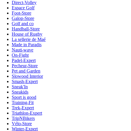
Direct-Volley
Espace Golf
Foot-Store
Galop-Store
Golf and co
Handball-Store
House of Rugby
La sellerie de Maé
Made in Paradis
Nauti-wave
On-Fight
Padel-Expert
Pecheur-Store
Pet and Garden
Slowood Interior
Smash-Expert
Sneak'In
Sneakids
Sport is good
Training-Fit
Trek-Expert
Triathlon-Expert
TripNBikers
Vélo-Store
Winter-Expert