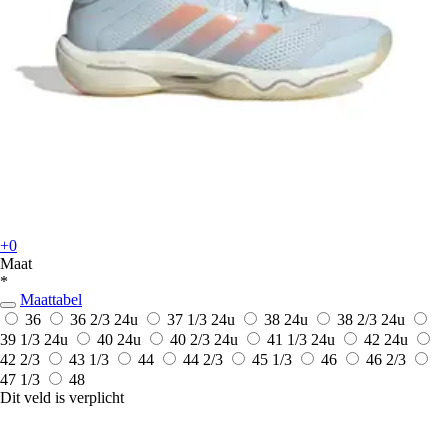
+0
Maat
*
Maattabel
36
36 2/3
24u
37 1/3
24u
38
24u
38 2/3
24u
39 1/3
24u
40
24u
40 2/3
24u
41 1/3
24u
42
24u
42 2/3
43 1/3
44
44 2/3
45 1/3
46
46 2/3
47 1/3
48
Dit veld is verplicht