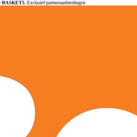
e
BASKET5
. Exclusief partneraanbiedingen