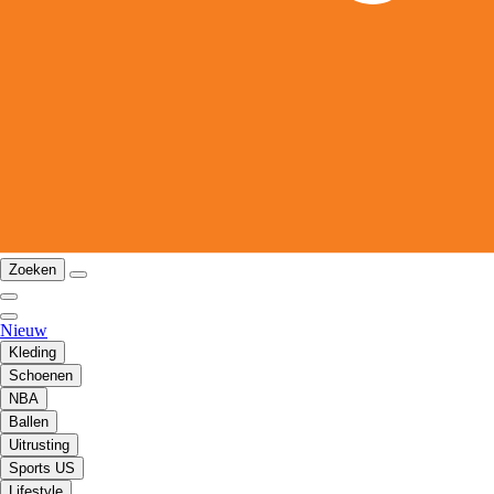
Zoeken
Nieuw
Kleding
Schoenen
NBA
Ballen
Uitrusting
Sports US
Lifestyle