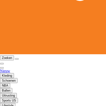
Zoeken
Nieuw
Kleding
Schoenen
NBA
Ballen
Uitrusting
Sports US
Lifestyle