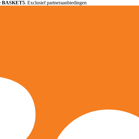
e
BASKET5
. Exclusief partneraanbiedingen