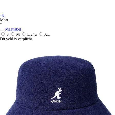
+8
Maat
*
Maattabel
S
M
L
24u
XL
Dit veld is verplicht