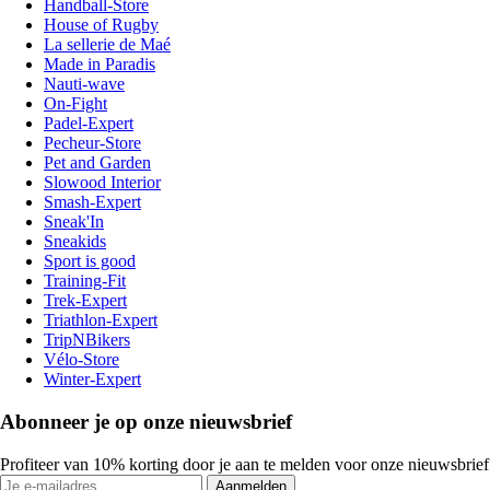
Handball-Store
House of Rugby
La sellerie de Maé
Made in Paradis
Nauti-wave
On-Fight
Padel-Expert
Pecheur-Store
Pet and Garden
Slowood Interior
Smash-Expert
Sneak'In
Sneakids
Sport is good
Training-Fit
Trek-Expert
Triathlon-Expert
TripNBikers
Vélo-Store
Winter-Expert
Abonneer je op onze nieuwsbrief
Profiteer van 10% korting door je aan te melden voor onze nieuwsbrief
Aanmelden