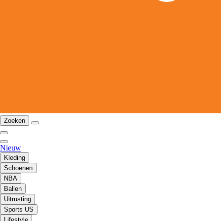
Zoeken
Nieuw
Kleding
Schoenen
NBA
Ballen
Uitrusting
Sports US
Lifestyle