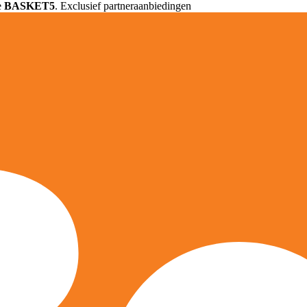
e
BASKET5
. Exclusief partneraanbiedingen