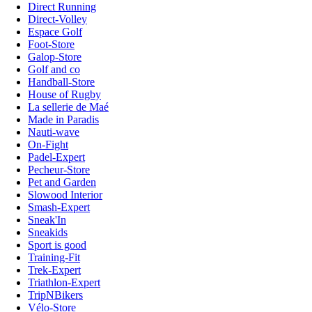
Direct Running
Direct-Volley
Espace Golf
Foot-Store
Galop-Store
Golf and co
Handball-Store
House of Rugby
La sellerie de Maé
Made in Paradis
Nauti-wave
On-Fight
Padel-Expert
Pecheur-Store
Pet and Garden
Slowood Interior
Smash-Expert
Sneak'In
Sneakids
Sport is good
Training-Fit
Trek-Expert
Triathlon-Expert
TripNBikers
Vélo-Store