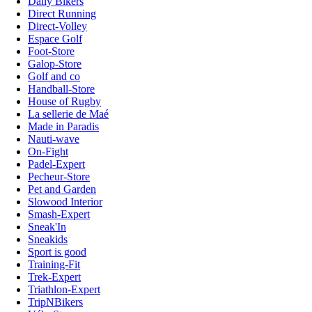
Daily Bikers
Direct Running
Direct-Volley
Espace Golf
Foot-Store
Galop-Store
Golf and co
Handball-Store
House of Rugby
La sellerie de Maé
Made in Paradis
Nauti-wave
On-Fight
Padel-Expert
Pecheur-Store
Pet and Garden
Slowood Interior
Smash-Expert
Sneak'In
Sneakids
Sport is good
Training-Fit
Trek-Expert
Triathlon-Expert
TripNBikers