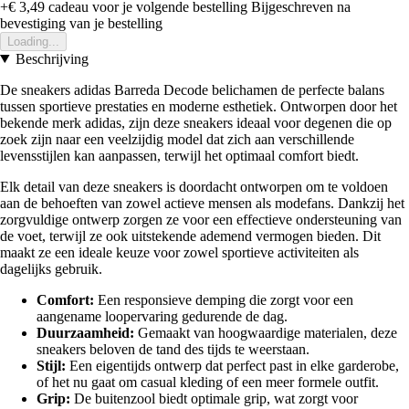
+€ 3,49
cadeau voor je volgende bestelling
Bijgeschreven na
bevestiging van je bestelling
Loading...
Beschrijving
De sneakers adidas Barreda Decode belichamen de perfecte balans
tussen sportieve prestaties en moderne esthetiek. Ontworpen door het
bekende merk adidas, zijn deze sneakers ideaal voor degenen die op
zoek zijn naar een veelzijdig model dat zich aan verschillende
levensstijlen kan aanpassen, terwijl het optimaal comfort biedt.
Elk detail van deze sneakers is doordacht ontworpen om te voldoen
aan de behoeften van zowel actieve mensen als modefans. Dankzij het
zorgvuldige ontwerp zorgen ze voor een effectieve ondersteuning van
de voet, terwijl ze ook uitstekende ademend vermogen bieden. Dit
maakt ze een ideale keuze voor zowel sportieve activiteiten als
dagelijks gebruik.
Comfort:
Een responsieve demping die zorgt voor een
aangename loopervaring gedurende de dag.
Duurzaamheid:
Gemaakt van hoogwaardige materialen, deze
sneakers beloven de tand des tijds te weerstaan.
Stijl:
Een eigentijds ontwerp dat perfect past in elke garderobe,
of het nu gaat om casual kleding of een meer formele outfit.
Grip:
De buitenzool biedt optimale grip, wat zorgt voor