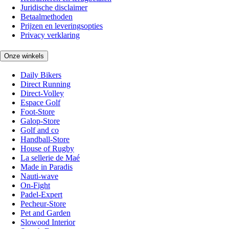
Juridische disclaimer
Betaalmethoden
Prijzen en leveringsopties
Privacy verklaring
Onze winkels
Daily Bikers
Direct Running
Direct-Volley
Espace Golf
Foot-Store
Galop-Store
Golf and co
Handball-Store
House of Rugby
La sellerie de Maé
Made in Paradis
Nauti-wave
On-Fight
Padel-Expert
Pecheur-Store
Pet and Garden
Slowood Interior