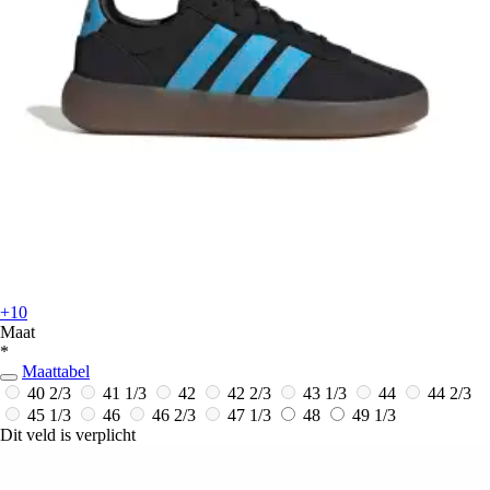
+10
Maat
*
Maattabel
40 2/3
41 1/3
42
42 2/3
43 1/3
44
44 2/3
45 1/3
46
46 2/3
47 1/3
48
49 1/3
Dit veld is verplicht