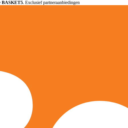
e
BASKET5
. Exclusief partneraanbiedingen