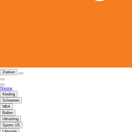
Zoeken
Nieuw
Kleding
Schoenen
NBA
Ballen
Uitrusting
Sports US
Lifestyle