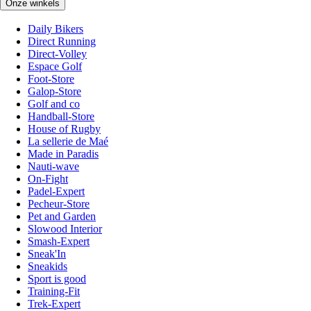
Onze winkels
Daily Bikers
Direct Running
Direct-Volley
Espace Golf
Foot-Store
Galop-Store
Golf and co
Handball-Store
House of Rugby
La sellerie de Maé
Made in Paradis
Nauti-wave
On-Fight
Padel-Expert
Pecheur-Store
Pet and Garden
Slowood Interior
Smash-Expert
Sneak'In
Sneakids
Sport is good
Training-Fit
Trek-Expert