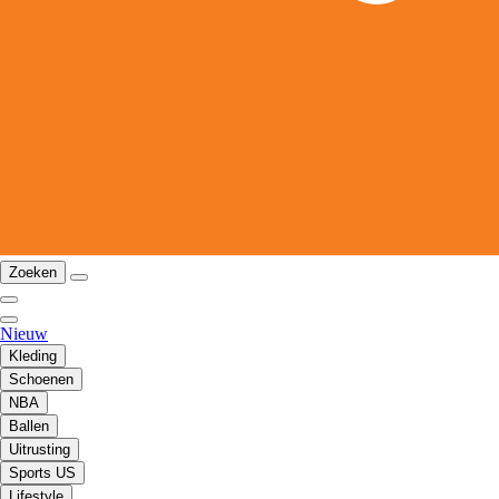
Zoeken
Nieuw
Kleding
Schoenen
NBA
Ballen
Uitrusting
Sports US
Lifestyle