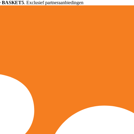
e
BASKET5
. Exclusief partneraanbiedingen