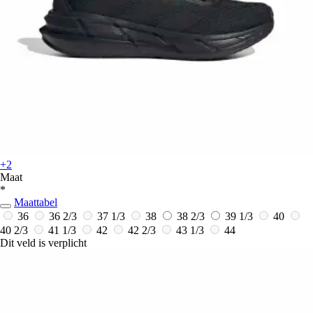
+2
Maat
*
Maattabel
36
36 2/3
37 1/3
38
38 2/3
39 1/3
40
40 2/3
41 1/3
42
42 2/3
43 1/3
44
Dit veld is verplicht