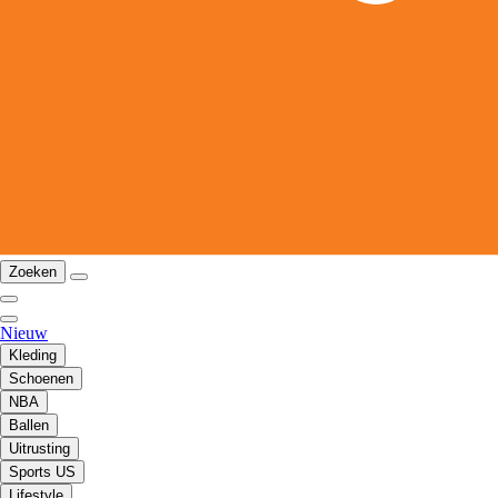
Zoeken
Nieuw
Kleding
Schoenen
NBA
Ballen
Uitrusting
Sports US
Lifestyle