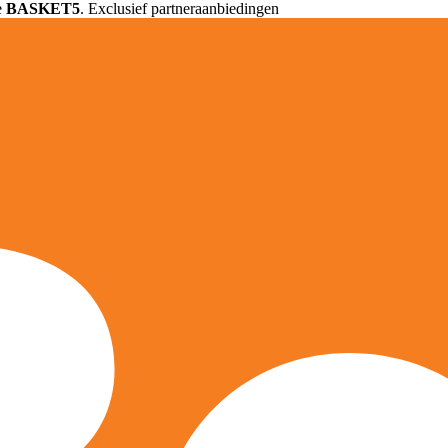
e
BASKET5
. Exclusief partneraanbiedingen